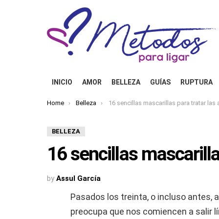
INICIO
AMOR
BELLEZA
GUÍAS
RUPTURA
You are here:
Home
Belleza
16 sencillas mascarillas para tratar las arrug
BELLEZA
16 sencillas mascarilla
by
Assul García
Pasados los treinta, o incluso antes
preocupa que nos comiencen a salir l