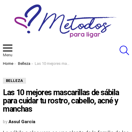
S
Menu
You are here:
Home
Belleza
Las 10 mejores mascarillas de sábila para cuidar tu rostro, cabello, acné y manchas
BELLEZA
Las 10 mejores mascarillas de sábila
para cuidar tu rostro, cabello, acné y
manchas
by
Assul García