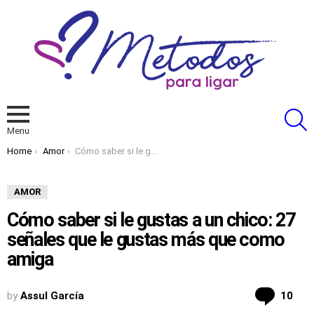
S
Menu
You are here:
Home
Amor
Cómo saber si le gustas a un chico: 27 señales que le gustas más que como amiga
AMOR
Cómo saber si le gustas a un chico: 27
señales que le gustas más que como
amiga
Co
by
Assul García
10