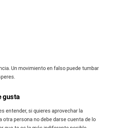
iencia. Un movimiento en falso puede tumbar
speres.
e gusta
s entender, si quieres aprovechar la
la otra persona no debe darse cuenta de lo
 que te es lo más indiferente posible.