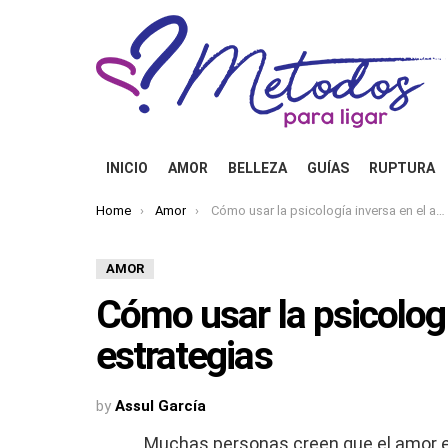
INICIO
AMOR
BELLEZA
GUÍAS
RUPTURA
You are here:
Home
Amor
Cómo usar la psicología inversa en el amor: 6 estrategias
AMOR
Cómo usar la psicologí
estrategias
by
Assul García
Muchas personas creen que el amor 