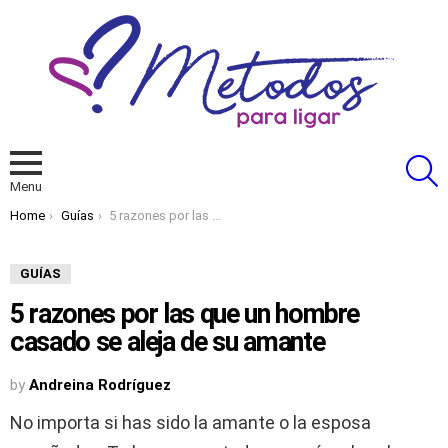
S
Menu
You are here:
Home
Guías
5 razones por las que un hombre casado se aleja de su amante
GUÍAS
5 razones por las que un hombre
casado se aleja de su amante
by
Andreina Rodríguez
No importa si has sido la amante o la esposa