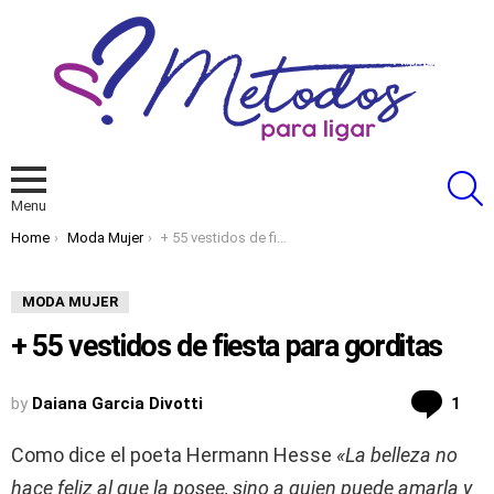
S
Menu
You are here:
Home
Moda Mujer
+ 55 vestidos de fiesta para gorditas
MODA MUJER
+ 55 vestidos de fiesta para gorditas
Co
by
Daiana Garcia Divotti
1
Como dice el poeta Hermann Hesse
«La belleza no
hace feliz al que la posee, sino a quien puede amarla y