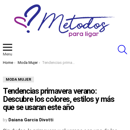
S
Menu
You are here:
Home
Moda Mujer
Tendencias primavera verano: Descubre los colores, estilos y más que se usaran este año
MODA MUJER
Tendencias primavera verano:
Descubre los colores, estilos y más
que se usaran este año
by
Daiana Garcia Divotti