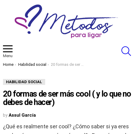
S
Menu
You are here:
Home
Habilidad social
20 formas de ser más cool ( y lo que no debes de hacer)
HABILIDAD SOCIAL
20 formas de ser más cool ( y lo que no
debes de hacer)
by
Assul García
¿Qué es realmente ser cool? ¿Cómo saber si ya eres